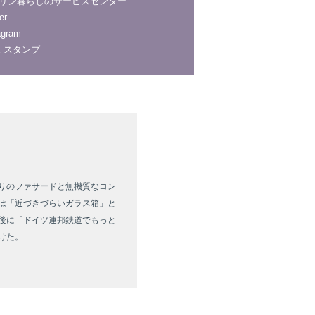
リン暮らしのサービスセンター
er
agram
NE スタンプ
りのファサードと無機質なコン
は「近づきづらいガラス箱」と
後に「ドイツ連邦鉄道でもっと
けた。