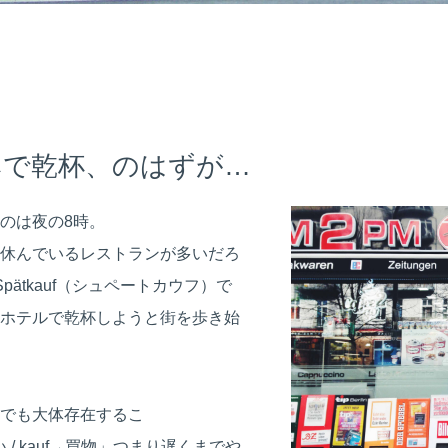
みで乾杯、のはずが…
のは夜の8時。
休んでいるレストランが多いだろ
ätkauf（シュペートカウフ）で
ホテルで乾杯しようと街を歩き始
でも大体存在するこ
→遅い / kauf→買物」つまり遅くまでや