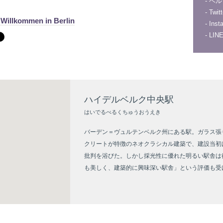
-
ベル
-
Twitt
kommen in Berlin
-
Inst
-
LI
ハイデルベルク中央駅
はいでるべるくちゅうおうえき
バーデン＝ヴュルテンベルク州にある駅。ガラス張
クリートが特徴のネオクラシカル建築で、建設当初
批判を浴びた。しかし採光性に優れた明るい駅舎は
も美しく、建築的に興味深い駅舎」という評価も受