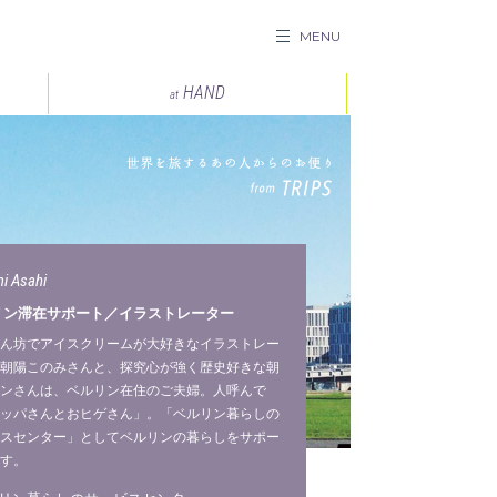
MENU
WEBマガジン カマクラニ
HAND
at
i Asahi
リン滞在サポート／イラストレーター
ん坊でアイスクリームが大好きなイラストレー
朝陽このみさんと、探究心が強く歴史好きな朝
ンさんは、ベルリン在住のご夫婦。人呼んで
ッパさんとおヒゲさん」。「ベルリン暮らしの
スセンター」としてベルリンの暮らしをサポー
す。