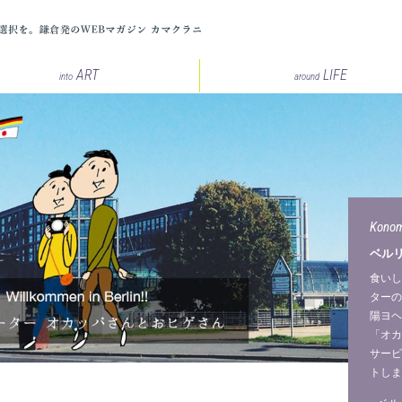
いつもとは少し違う選択を。鎌倉発の
ART
LIFE
into
around
Konom
ベル
食いし
ターの
陽ヨヘ
「オカ
サービ
トしま